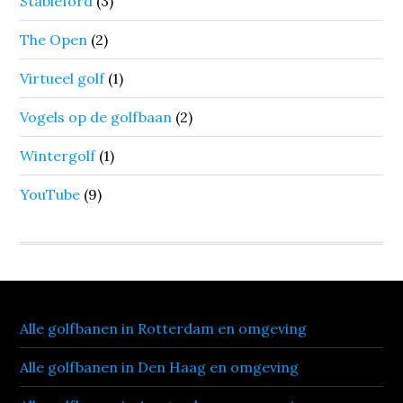
Stableford
(3)
The Open
(2)
Virtueel golf
(1)
Vogels op de golfbaan
(2)
Wintergolf
(1)
YouTube
(9)
Alle golfbanen in Rotterdam en omgeving
Alle golfbanen in Den Haag en omgeving