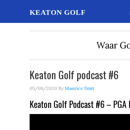
KEATON GOLF
Waar Go
Keaton Golf podcast #6
05/08/2020
By
Maurice Smit
Keaton Golf Podcast #6 – PGA P