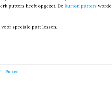
merk putters heeft opgezet. De
Burton putters
worde
t voor speciale putt lessen.
ls
,
Putten